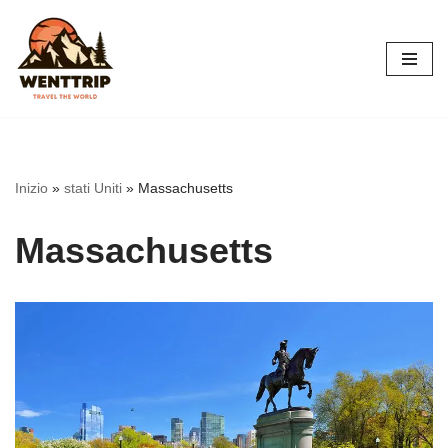
Vai
al
contenuto
Inizio
»
stati Uniti
»
Massachusetts
Massachusetts