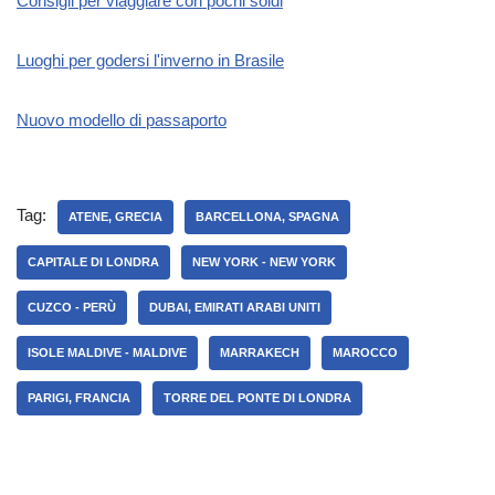
Consigli per viaggiare con pochi soldi
Luoghi per godersi l'inverno in Brasile
Nuovo modello di passaporto
Tag:
ATENE, GRECIA
BARCELLONA, SPAGNA
CAPITALE DI LONDRA
NEW YORK - NEW YORK
CUZCO - PERÙ
DUBAI, EMIRATI ARABI UNITI
ISOLE MALDIVE - MALDIVE
MARRAKECH
MAROCCO
PARIGI, FRANCIA
TORRE DEL PONTE DI LONDRA