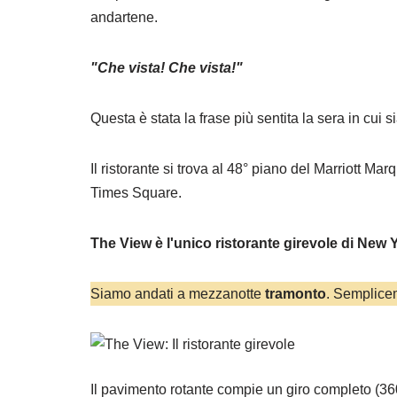
andartene.
"Che vista! Che vista!"
Questa è stata la frase più sentita la sera in cu
Il ristorante si trova al 48° piano del Marriott M
Times Square.
The View è l'unico ristorante girevole di New 
Siamo andati a mezzanotte
tramonto
. Semplice
Il pavimento rotante compie un giro completo (360 g