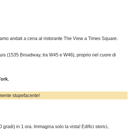
i siamo andati a cena al ristorante The View a Times Square.
arquis (1535 Broadway, tra W45 e W46), proprio nel cuore di
York.
mente stupefacente!
radi) in 1 ora. Immagina solo la vista! Edifici storici,