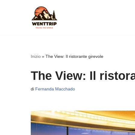
Vai
al
contenuto
Inizio
»
The View: Il ristorante girevole
The View: Il ristor
di
Fernanda Macchado