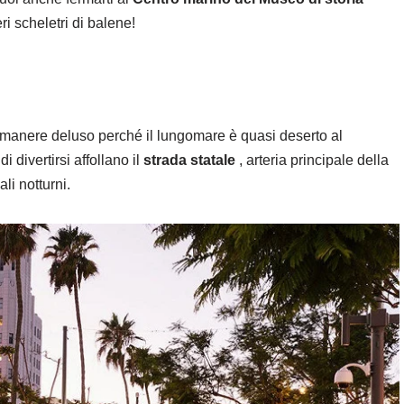
i scheletri di balene!
rimanere deluso perché il lungomare è quasi deserto al
i divertirsi affollano il
strada statale
, arteria principale della
li notturni.