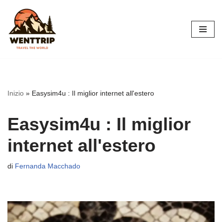
Vai
al
contenuto
Inizio
»
Easysim4u : Il miglior internet all'estero
Easysim4u : Il miglior
internet all'estero
di
Fernanda Macchado