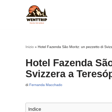
Vai
al
contenuto
Inizio
»
Hotel Fazenda São Moritz: un pezzetto di Sviz
Hotel Fazenda São 
Svizzera a Teresó
di
Fernanda Macchado
Indice