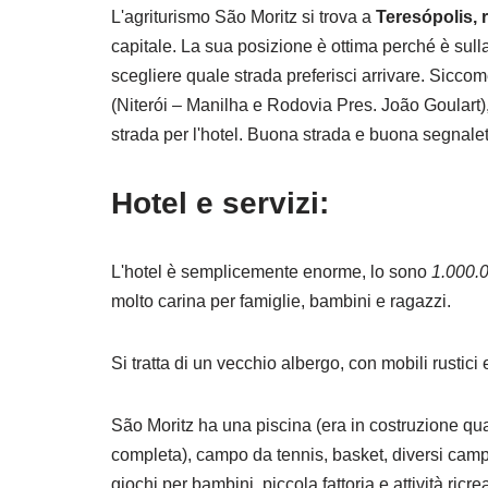
L'agriturismo São Moritz si trova a
Teresópolis, 
capitale. La sua posizione è ottima perché è sulla 
scegliere quale strada preferisci arrivare. Siccom
(Niterói – Manilha e Rodovia Pres. João Goulart), 
strada per l'hotel. Buona strada e buona segnalet
Hotel e servizi:
L'hotel è semplicemente enorme, lo sono
1.000.
molto carina per famiglie, bambini e ragazzi.
Si tratta di un vecchio albergo, con mobili rustic
São Moritz ha una piscina (era in costruzione qu
completa), campo da tennis, basket, diversi campi 
giochi per bambini, piccola fattoria e attività ricre