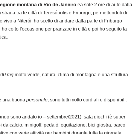
regione montana di Rio de Janeiro
ea sole 2 ore di auto dalla
strada tra le città di Teresópolis e Friburgo, permettendoti di
e vivo a Niterói, ho scelto di andare dalla parte di Friburgo
ho colto l'occasione per pranzare in città e poi ho seguito la
ica.
000 mq
molto verde, natura, clima di montagna e una struttura
i e una buona
personale
, sono tutti molto cordiali e disponibili.
ando sono andato io – settembre/2021), sala giochi (è super
da calcio, minigolf, pedalò, equitazione, bici giostra, parco
ative con varie attività per bambini durante tutta la giornata.