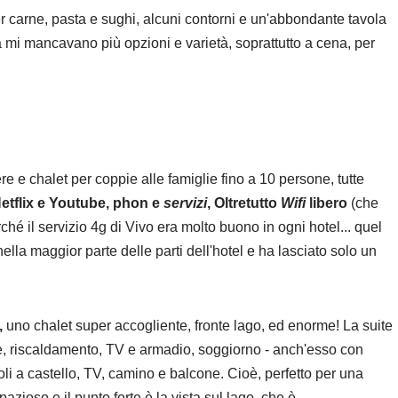
r carne, pasta e sughi, alcuni contorni e un'abbondante tavola
 mi mancavano più opzioni e varietà, soprattutto a cena, per
e e chalet per coppie alle famiglie fino a 10 persone, tutte
Netflix e Youtube, phon e
servizi
, Oltretutto
Wifi
libero
(che
ché il servizio 4g di Vivo era molto buono in ogni hotel... quel
lla maggior parte delle parti dell'hotel e ha lasciato solo un
,
uno chalet super accogliente, fronte lago, ed enorme! La suite
, riscaldamento, TV e armadio, soggiorno - anch'esso con
li a castello, TV, camino e balcone. Cioè, perfetto per una
azioso e il punto forte è la vista sul lago, che è