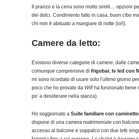
Il pranzo e la cena sono molto simili… opzioni pe
dei dolci. Condimento fatto in casa, buon cibo ma
chi non è abituato a mangiare di notte (io!!).
Camere da letto:
Esistono diverse categorie di camere, dalle camer
comunque comprensive di
frigobar, tv led con 
mi sono ricordato di usare solo l'ultimo giorno per
poco che ho provato da
Wifi
ha funzionato bene ne
po' a desiderare nella stanza).
Ho soggiornato a
Suite familiare con caminetto
dispone di una camera matrimoniale con balcone
accesso al balcone e soppalco con due letti singo
famiglia fino a sei persone. Lo chalet è davvero sp