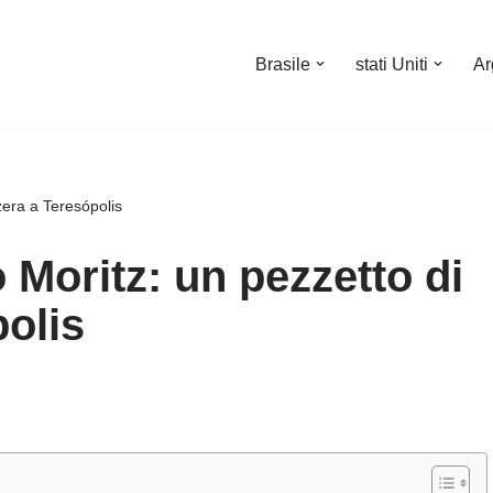
Brasile
stati Uniti
Ar
zera a Teresópolis
Moritz: un pezzetto di
polis